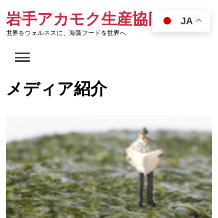
Skip
岩手アカモク生産協同組合
to
JA
content
世界をウェルネスに、海藻フードを世界へ
メディア紹介