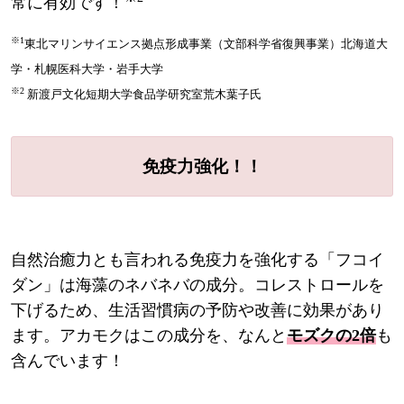
常に有効です！
※1
東北マリンサイエンス拠点形成事業（文部科学省復興事業）北海道大
学・札幌医科大学・岩手大学
※2
新渡戸文化短期大学食品学研究室荒木葉子氏
免疫力強化！！
自然治癒力とも言われる免疫力を強化する「フコイ
ダン」は海藻のネバネバの成分。コレストロールを
下げるため、生活習慣病の予防や改善に効果があり
ます。アカモクはこの成分を、なんと
モズクの2倍
も
含んでいます！