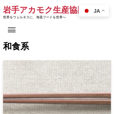
Skip
岩手アカモク生産協同組合
to
JA
content
世界をウェルネスに、海藻フードを世界へ
和食系