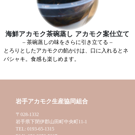
海鮮アカモク茶碗蒸し アカモク案仕立て
– 茶碗蒸しの味をさらに引き立てる –
とろりとしたアカモクの餡かけは、口に入れるとネ
バシャキ。食感も楽しめます。
岩手アカモク生産協同組合
〒028-1332
岩手県下閉伊郡山田町中央町11-1
TEL: 0193-65-1315