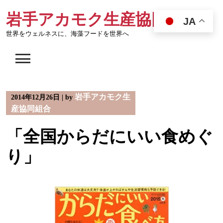
Skip
岩手アカモク生産協同組合
to
JA
content
世界をウェルネスに、海藻フードを世界へ
岩手アカモク生
2014年12月26日
|
by
産協同組合
「全国からだにいい食めぐ
り」