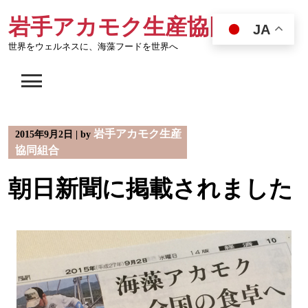
Skip
岩手アカモク生産協同組合
to
JA
content
世界をウェルネスに、海藻フードを世界へ
岩手アカモク生産
2015年9月2日
|
by
協同組合
朝日新聞に掲載されました