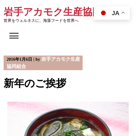
Skip
岩手アカモク生産協同組合
to
JA
content
世界をウェルネスに、海藻フードを世界へ
岩手アカモク生産
2016年1月6日
|
by
協同組合
新年のご挨拶