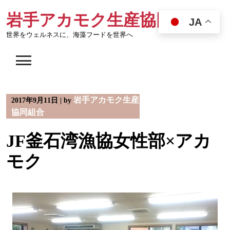
Skip
岩手アカモク生産協同組合
to
JA
content
世界をウェルネスに、海藻フードを世界へ
岩手アカモク生産
2017年9月11日
|
by
協同組合
JF釜石湾漁協女性部×アカ
モク