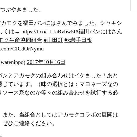
をつぶやきました。
アカモクを福田パンにはさんでみました。シャキシ
しくは→
https://t.co/1L1aRvbw5I
#福田パンにはさん
モク生産協同組合
#山田町
#x岩手日報
ter.com/CICdOrNymu
atenippo)
2017年10月16日
パンとアカモクの組み合わせはイケました！あと
感じています。（味の選択とは：マヨネーズなの
リソース系なのか等々の組み合わせを試行する必
。また、当組合としてはアカモクコラボの展開は
、ぜひご連絡ください。