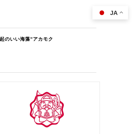
JA
縁起のいい海藻”アカモク