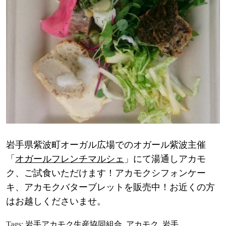
岩手県紫波町オーガル広場でのオガール紫波主催
「
オガールフレンチマルシェ
」にて湯通しアカモ
ク、ご試食いただけます！アカモクシフォンケー
キ、アカモクバターブレットを販売中！
お近くの方
はお越しくださいませ。
Tags:
岩手アカモク生産協同組合
,
アカモク
,
岩手