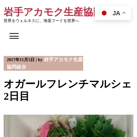
Skip
岩手アカモク生産協同組合
to
JA
content
世界をウェルネスに、海藻フードを世界へ
岩手アカモク生産
2017年11月5日
|
by
協同組合
オガールフレンチマルシェ
2日目