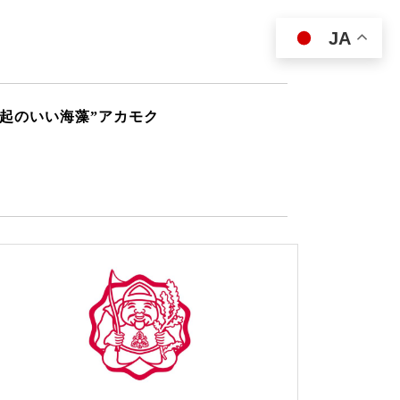
JA
縁起のいい海藻”アカモク