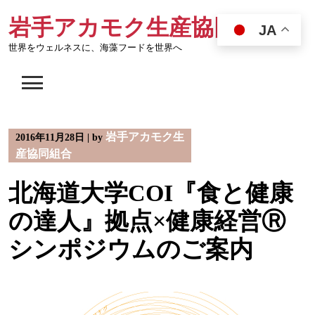
Skip
岩手アカモク生産協同組合
to
JA
content
世界をウェルネスに、海藻フードを世界へ
岩手アカモク生
2016年11月28日
|
by
産協同組合
北海道大学COI『食と健康
の達人』拠点×健康経営Ⓡ
シンポジウムのご案内